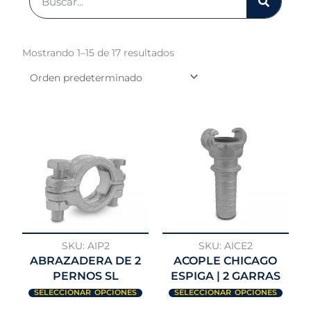
Mostrando 1–15 de 17 resultados
Este
Este
producto
produ
tiene
tiene
múltiples
múlti
variantes.
varian
Las
Las
opciones
opcio
se
se
pueden
pued
SKU: AIP2
SKU: AICE2
elegir
elegir
ABRAZADERA DE 2
ACOPLE CHICAGO
en
en
PERNOS SL
ESPIGA | 2 GARRAS
la
la
SELECCIONAR OPCIONES
SELECCIONAR OPCIONES
página
págin