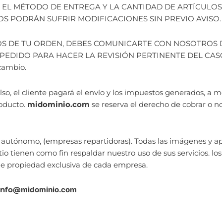
, EL MÉTODO DE ENTREGA Y LA CANTIDAD DE ARTÍCULOS
MOS PODRÁN SUFRIR MODIFICACIONES SIN PREVIO AVISO.
OS DE TU ORDEN, DEBES COMUNICARTE CON NOSOTROS D
DIDO PARA HACER LA REVISIÓN PERTINENTE DEL CASO. de 
cambio.
so, el cliente pagará el envío y los impuestos generados, 
roducto.
midominio.com
se reserva el derecho de cobrar o no
io autónomo, (empresas repartidoras). Todas las imágenes y ap
tio tienen como fin respaldar nuestro uso de sus servicios. lo
e propiedad exclusiva de cada empresa.
info@
midominio.com