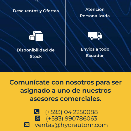
Atención
Descuentos y Ofertas
Personalizada
Envíos a todo
Disponibilidad de
Ecuador
Stock
Comunícate con nosotros para ser
asignado a uno de nuestros
asesores comerciales.
(+593) 04 2250088
(+593) 990786063
ventas@hydrautom.com