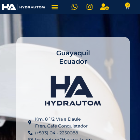
W
I
U
Ir
0
Carrit
h
n
s
al
a
s
e
contenido
t
t
r
s
a
-
a
g
c
p
r
o
p
a
g
Guayaquil
m
Ecuador
Km. 8 1/2 Vía a Daule
Fren. Café Conquistador
(+593) 04 - 2250088
hydrautom@hotmail.com