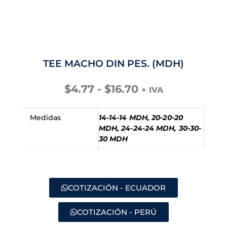
TEE MACHO DIN PES. (MDH)
Rango
$
4.77
-
$
16.70
+ IVA
de
precios:
Medidas
14-14-14 MDH, 20-20-20
desde
MDH, 24-24-24 MDH, 30-30-
$4.77
30 MDH
hasta
$16.70
COTIZACIÓN - ECUADOR
COTIZACIÓN - PERÚ