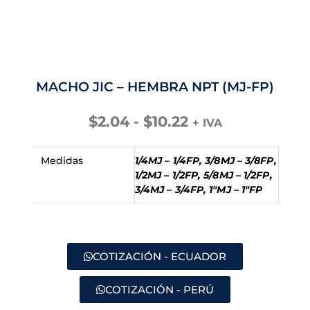
MACHO JIC – HEMBRA NPT (MJ-FP)
Rango
$
2.04
-
$
10.22
+ IVA
de
precios:
Medidas
1/4MJ – 1/4FP, 3/8MJ – 3/8FP,
desde
1/2MJ – 1/2FP, 5/8MJ – 1/2FP,
$2.04
3/4MJ – 3/4FP, 1"MJ – 1"FP
hasta
$10.22
COTIZACIÓN - ECUADOR
COTIZACIÓN - PERÚ