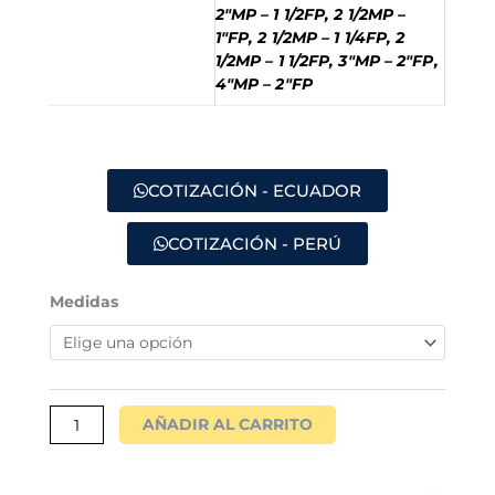
2"MP – 1 1/2FP, 2 1/2MP –
1"FP, 2 1/2MP – 1 1/4FP, 2
1/2MP – 1 1/2FP, 3"MP – 2"FP,
4"MP – 2"FP
COTIZACIÓN - ECUADOR
COTIZACIÓN - PERÚ
BUSHING
Medidas
MACHO
NPT
-
HEMBRA
NPT
AÑADIR AL CARRITO
cantidad