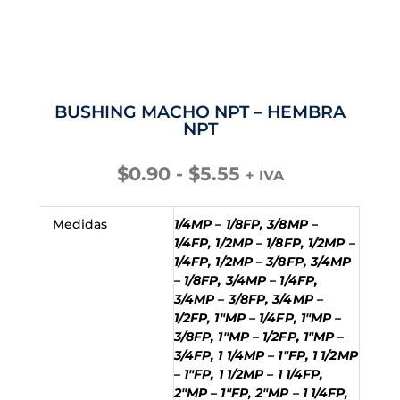
BUSHING MACHO NPT – HEMBRA
NPT
Rango
$
0.90
-
$
5.55
+ IVA
de
precios:
Medidas
1/4MP – 1/8FP, 3/8MP –
desde
1/4FP, 1/2MP – 1/8FP, 1/2MP –
$0.90
1/4FP, 1/2MP – 3/8FP, 3/4MP
hasta
– 1/8FP, 3/4MP – 1/4FP,
$5.55
3/4MP – 3/8FP, 3/4MP –
1/2FP, 1"MP – 1/4FP, 1"MP –
3/8FP, 1"MP – 1/2FP, 1"MP –
3/4FP, 1 1/4MP – 1"FP, 1 1/2MP
– 1"FP, 1 1/2MP – 1 1/4FP,
2"MP – 1"FP, 2"MP – 1 1/4FP,